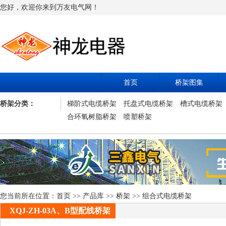
您好，欢迎你来到万友电气网！
首页
桥架图集
桥架分类：
梯阶式电缆桥架
托盘式电缆桥架
槽式电缆桥架
合环氧树脂桥架
喷塑桥架
您当前所在位置：
首页
>>
产品库
>>
桥架
>>
组合式电缆桥架
XQJ-ZH-03A、B型配线桥架